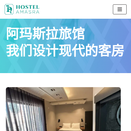
跳
到
阿玛斯拉旅馆
内
容
我们设计现代的客房