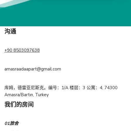
沟通
+90 8503097638
amasraadaapart@gmail.com
库姆，德雷亚尼斯克。编号：1/A 楼层：3 公寓：4, 74300
Amasra/Bartın, Turkey
我们的房间
01旅舍