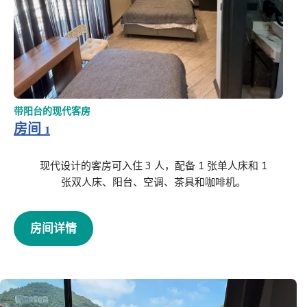
带阳台的现代客房
房间 1
现代设计的客房可入住 3 人，配备 1 张单人床和 1
张双人床、阳台、空调、茶具和咖啡机。
房间详情