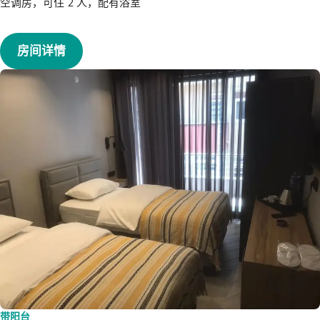
空调房，可住 2 人，配有浴室
房间详情
带阳台