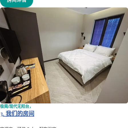
房间详情
极简/现代无阳台，
3. 我们的房间