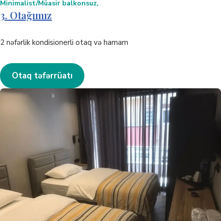
Minimalist/Müasir balkonsuz,
3. Otağımız
2 nəfərlik kondisionerli otaq və hamam
Otaq təfərrüatı