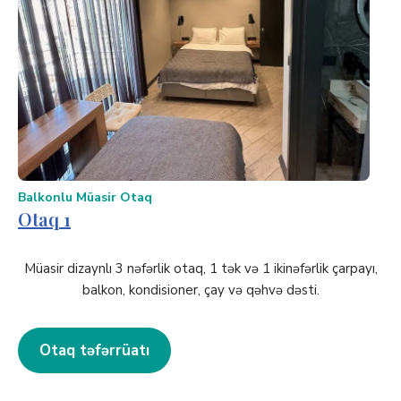
Balkonlu Müasir Otaq
Otaq 1
Müasir dizaynlı 3 nəfərlik otaq, 1 tək və 1 ikinəfərlik çarpayı,
balkon, kondisioner, çay və qəhvə dəsti.
Otaq təfərrüatı