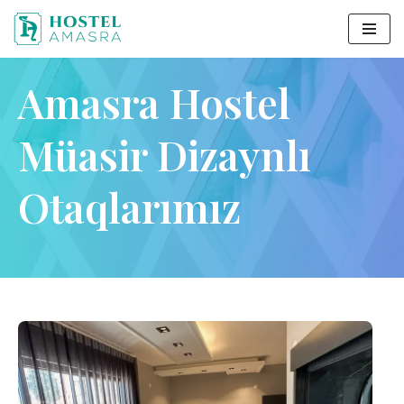
Məzmuna
keçin
Amasra Hostel
Müasir Dizaynlı
Otaqlarımız