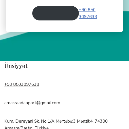
+90 850
3097638
Ünsiyyət
+90 8503097638
amasraadaapart@gmail.com
Kum, Dereyani Sk. No:1/A Mərtəbə:3 Mənzil:4, 74300
Amasra/Bartın, Türkiyə