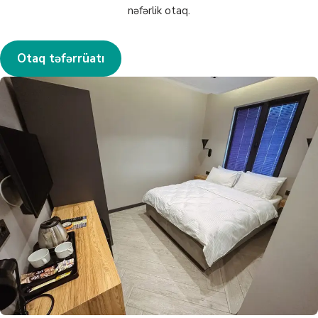
nəfərlik otaq.
Otaq təfərrüatı