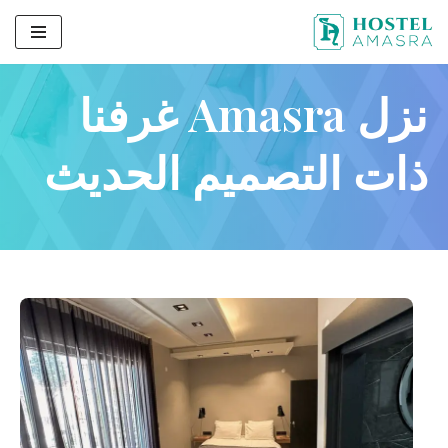
تخطى
الى
نزل Amasra غرفنا
المحتوى
ذات التصميم الحديث