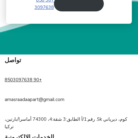
+90 850
3097638
تواصل
+90 8503097638
amasraadaapart@gmail.com
كوم، ديرياني Sk. رقم:1/أ الطابق:3 شقة:4، 74300 أماسرا/بارتين،
تركيا
الخدمات الالكترونية